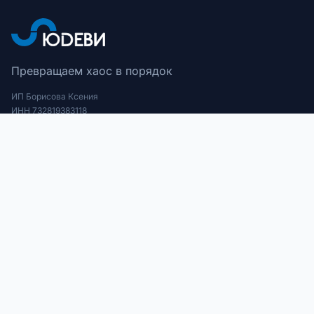
Превращаем хаос в порядок
ИП Борисова Ксения
ИНН 732819383118
ОГРНИП 320732500013781
Экспертиза
Разработка сайтов
SEO и Трафик
Внедрение CRM